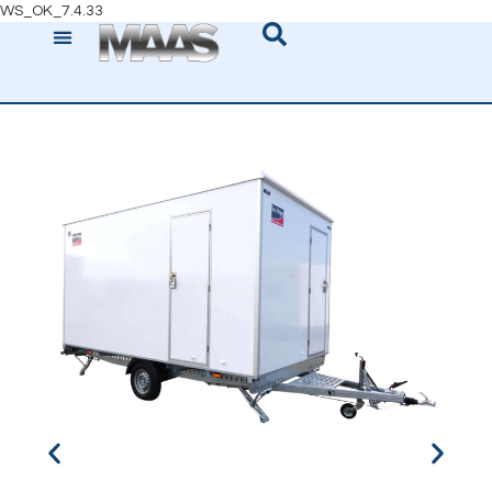
WS_OK_7.4.33