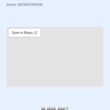
btwnr: BE0650781908