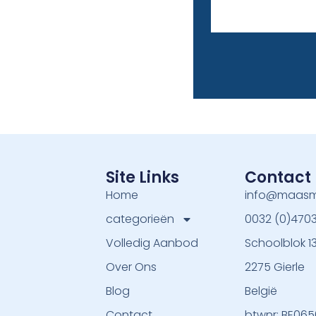
Site Links
Contact
Home
info@maasm
categorieën
0032 (0)470
Volledig Aanbod
Schoolblok 1
Over Ons
2275 Gierle
Blog
België
Contact
btwnr: BE06