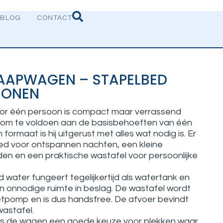
BLOG
CONTACT
SLAAPWAGEN – STAPELBED
SONEN
r één persoon is compact maar verrassend
en om te voldoen aan de basisbehoeften van één
formaat is hij uitgerust met alles wat nodig is. Er
ed voor ontspannen nachten, een kleine
den en een praktische wastafel voor persoonlijke
water fungeert tegelijkertijd als watertank en
 onnodige ruimte in beslag. De wastafel wordt
tpomp en is dus handsfree. De afvoer bevindt
wastafel.
is de wagen een goede keuze voor plekken waar