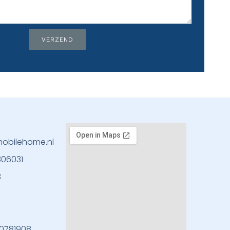
VERZEND
obilehome.nl
306031
3
50781908