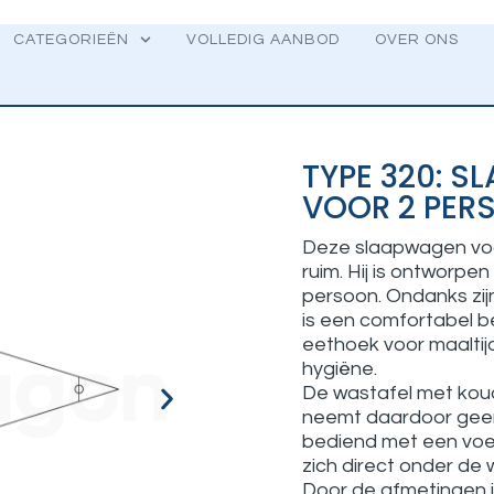
CATEGORIEËN
VOLLEDIG AANBOD
OVER ONS
TYPE 320: 
VOOR 2 PER
Deze slaapwagen voo
ruim. Hij is ontworp
persoon. Ondanks zijn 
is een comfortabel b
eethoek voor maaltij
hygiëne.
De wastafel met koud 
neemt daardoor geen
bediend met een voe
zich direct onder de 
Door de afmetingen 